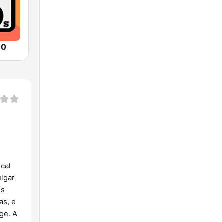
80
ical
ulgar
os
as, e
ge. A