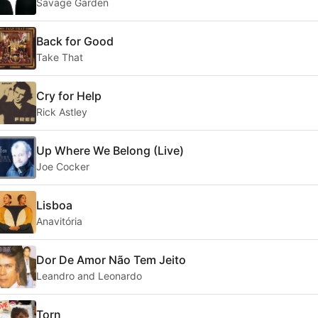
Savage Garden
Back for Good
Take That
Cry for Help
Rick Astley
Up Where We Belong (Live)
Joe Cocker
Lisboa
Anavitória
Dor De Amor Não Tem Jeito
Leandro and Leonardo
Torn