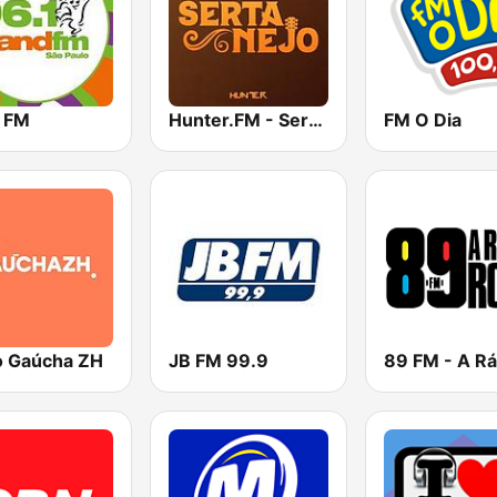
 FM
Hunter.FM - Sertanejo
FM O Dia
o Gaúcha ZH
JB FM 99.9