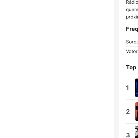
Rádio
quem 
próxi
Freq
Soro
Votor
Top
1
2
3