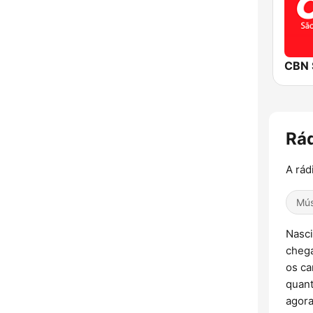
CBN 
Rád
A rád
Mús
Nasci
chega
os ca
quant
agora