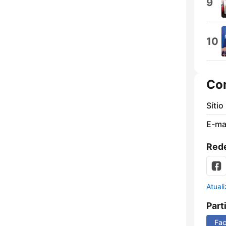
9
10
Co
Sítio
E-mai
Rede
Atual
Part
Fa