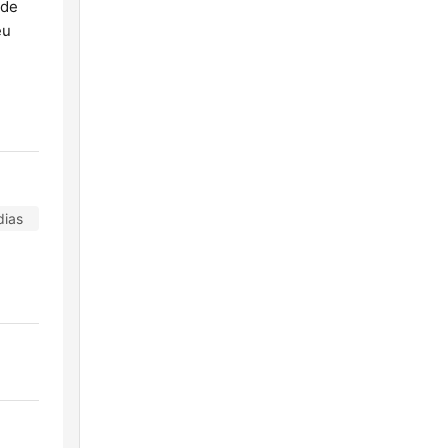
 de
eu
dias