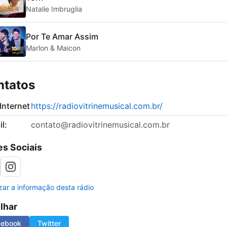
Natalie Imbruglia
Por Te Amar Assim
Marlon & Maicon
ntatos
 Internet
https://radiovitrinemusical.com.br/
l:
contato@radiovitrinemusical.com.br
s Sociais
izar a informação desta rádio
ilhar
cebook
Twitter