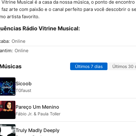
 Vitrine Musical é a casa da nossa música, o ponto de encontro
faz arte com paixão e o canal perfeito para você descobrir o s
mo artista favorito.
uências Rádio Vitrine Musical:
caba:
Online
antim:
Online
 Músicas
Últimos 7 dias
Últimos 30 
Sicoob
TGfaust
Pareço Um Menino
Fábio Jr. & Paula Toller
Truly Madly Deeply