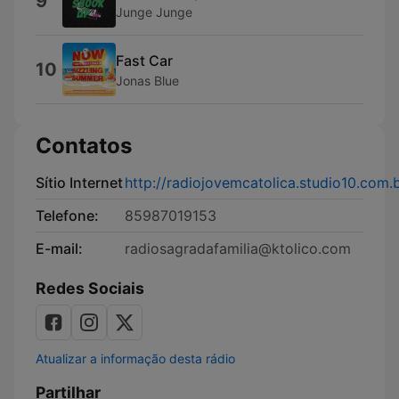
9
Junge Junge
Fast Car
10
Jonas Blue
Contatos
Sítio Internet
http://radiojovemcatolica.studio10.com.
Telefone:
85987019153
E-mail:
radiosagradafamilia@ktolico.com
Redes Sociais
Atualizar a informação desta rádio
Partilhar