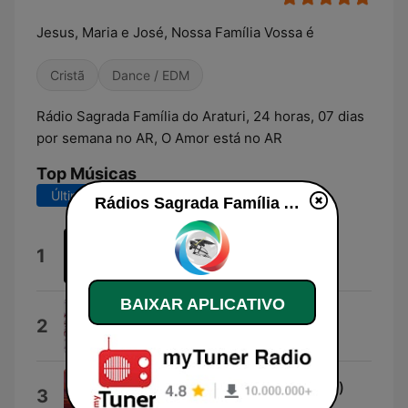
Jesus, Maria e José, Nossa Família Vossa é
Cristã
Dance / EDM
Rádio Sagrada Família do Araturi, 24 horas, 07 dias
por semana no AR, O Amor está no AR
Top Músicas
Últimos 7 dias
Últimos 30 dias
Rádios Sagrada Família Araturi ao vivo
At Night
1
Hristo Dankov
BAIXAR APLICATIVO
Guitar
2
Dmitry Glushkov
I Got A Feeling (feat. Georgia Ku)
3
Robin Schulz