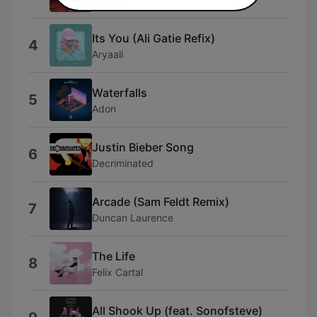
Its You (Ali Gatie Refix)
4
Aryaali
Waterfalls
5
Adon
Justin Bieber Song
6
Decriminated
Arcade (Sam Feldt Remix)
7
Duncan Laurence
The Life
8
Felix Cartal
All Shook Up (feat. Sonofsteve)