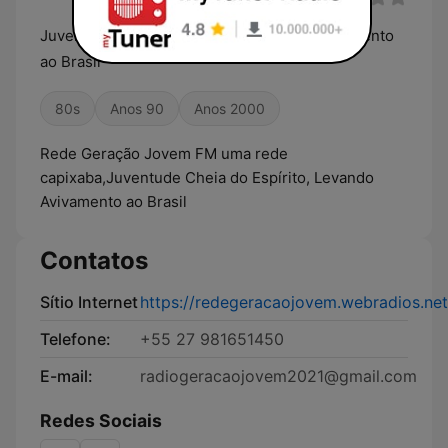
Juventude Cheia do Espírito, Levando Avivamento
ao Brasil
80s
Anos 90
Anos 2000
Rede Geração Jovem FM uma rede
capixaba,Juventude Cheia do Espírito, Levando
Avivamento ao Brasil
Contatos
Sítio Internet
https://redegeracaojovem.webradios.net
Telefone:
+55 27 981651450
E-mail:
radiogeracaojovem2021@gmail.com
Redes Sociais