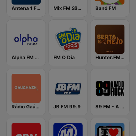
Antena 1 FM
Mix FM São Paulo
Band FM
Alpha FM 101.7
FM O Dia
Hunter.FM - Sertanejo
Rádio Gaúcha ZH
JB FM 99.9
89 FM - A Rádio Rock