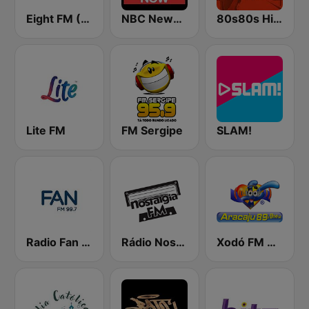
Eight FM (One FM 881)
NBC News Now
80s80s Hip Hop
Lite FM
FM Sergipe
SLAM!
Radio Fan 99.7 FM
Rádio Nostalgia FM - As músicas que deixaram saudade - anos 70, 80 e 90
Xodó FM Aracaju