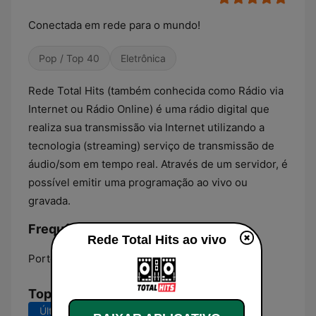
Conectada em rede para o mundo!
Pop / Top 40
Eletrônica
Rede Total Hits (também conhecida como Rádio via
Internet ou Rádio Online) é uma rádio digital que
realiza sua transmissão via Internet utilizando a
tecnologia (streaming) serviço de transmissão de
áudio/som em tempo real. Através de um servidor, é
possível emitir uma programação ao vivo ou
gravada.
Frequências Rede Total Hits:
Rede Total Hits ao vivo
Porto Alegre:
Online
Top Músicas
Últimos 7 dias
Últimos 30 dias