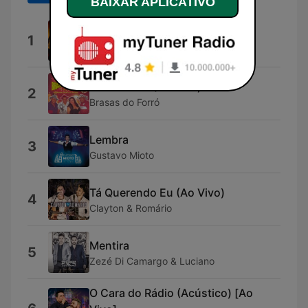
BAIXAR APLICATIVO
Estressada (Ao Vivo)
1
César Menotti & Fabiano
Bão Tamém (Ao Vivo)
2
Brasas do Forró
Lembra
3
Gustavo Mioto
Tá Querendo Eu (Ao Vivo)
4
Clayton & Romário
Mentira
5
Zezé Di Camargo & Luciano
O Cara do Rádio (Acústico) [Ao