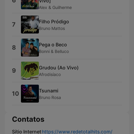
6
Vivo]
Alex & Guilherme
Filho Pródigo
7
Bruno Mattos
Pega o Beco
8
Bonni & Belluco
Grudou (Ao Vivo)
9
Afrodisíaco
Tsunami
10
Bruno Rosa
Contatos
Sítio Internet
https://www.redetotalhits.com/