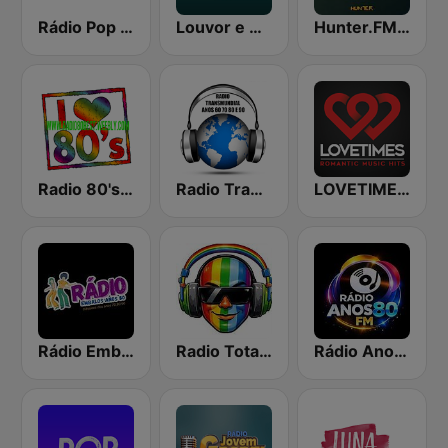
Rádio Pop Rock FM
Louvor e Adoração
Hunter.FM - Tropical
Radio 80's Best 3
Radio Transmundial 60 70 80 e 90
LOVETIMES | Romantic Music Hits
Rádio Embalos Anos 80
Radio Total Hitz
Rádio Anos 80 FM - 80s Flashback Radio