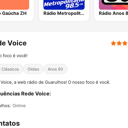
o Gaúcha ZH
Rádio Metropolitana 98.5 FM
Rádio Anos 
de Voice
 foco é você!
s Clássicos
Oldies
Anos 90
Voice, a web rádio de Guarulhos! O nosso foco é você.
uências Rede Voice:
lhos:
Online
ntatos