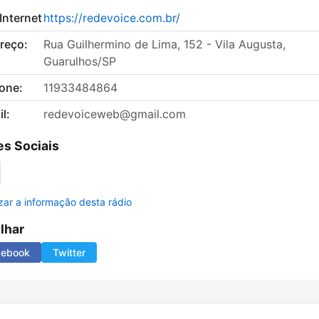
 Internet
https://redevoice.com.br/
reço:
Rua Guilhermino de Lima, 152 - Vila Augusta,
Guarulhos/SP
fone:
11933484864
l:
redevoiceweb@gmail.com
s Sociais
izar a informação desta rádio
ilhar
cebook
Twitter