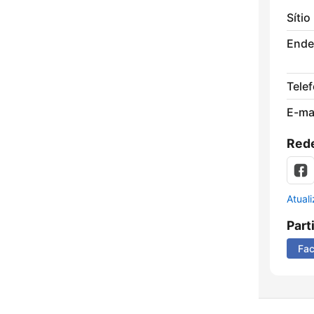
Sítio
Ende
Tele
E-mai
Rede
Atual
Part
Fa