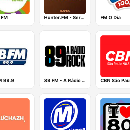
 FM
Hunter.FM - Sertanejo
FM O Dia
M 99.9
89 FM - A Rádio Rock
CBN São Pau