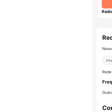
Rádi
Re
Nosso
Hit
Rede 
Freq
Guaru
Co