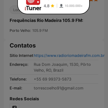
Local
Frequências Rio Madeira 105.9 FM:
Porto Velho:
105.9 FM
Contatos
Sítio Internet
https://www.radioriomadeirafm.com.br
Endereço:
Rua Dom Joaquim, 1530, Pôrto
Velho, RO, Brazil
Telefone:
+55 69 99373-5873
E-mail:
torrescoelho91@gmail.com
Redes Sociais