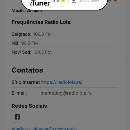
𝐌𝐮𝐳𝐢𝐤𝐚 𝐳𝐚 𝐝𝐮š𝐮
Frequências Radio Lola:
Belgrade:
106.3 FM
Niš:
90.5 FM
Novi Sad:
104.5 FM
Contatos
Sítio Internet
https://radiolola.rs/
E-mail:
marketing@radiolola.rs
Redes Sociais
Atualizar a informação desta rádio