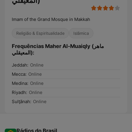
المعيقلي)
Imam of the Grand Mosque in Makkah
Religião & Espiritualidade
Islâmica
Frequências Maher Al-Muaiqly (ماهر
المعيقلي):
Jeddah:
Online
Mecca:
Online
Medina:
Online
Riyadh:
Online
Sulţānah:
Online
Rádios do Brasil