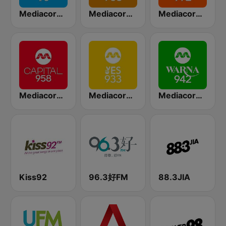
Mediacorp CLASS 95
Mediacorp GOLD 905
Mediacorp LOVE 972
Mediacorp CAPITAL 958
Mediacorp YES 933
Mediacorp Warna 942
Kiss92
96.3好FM
88.3JIA