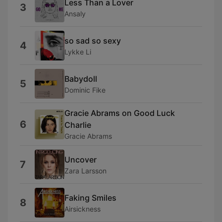
Less Than a Lover
3
Ansaly
so sad so sexy
4
Lykke Li
Babydoll
5
Dominic Fike
Gracie Abrams on Good Luck
6
Charlie
Gracie Abrams
Uncover
7
Zara Larsson
Faking Smiles
8
Airsickness