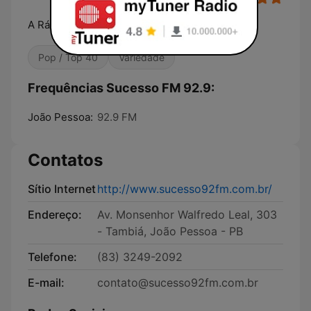
A Rádio da Alegria
Pop / Top 40
Variedade
Frequências Sucesso FM 92.9:
João Pessoa:
92.9 FM
Contatos
Sítio Internet
http://www.sucesso92fm.com.br/
Endereço:
Av. Monsenhor Walfredo Leal, 303
- Tambiá, João Pessoa - PB
Telefone:
(83) 3249-2092
E-mail:
contato@sucesso92fm.com.br