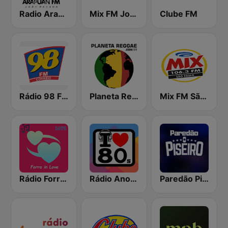
Radio Arapuan - João Pessoa
Mix FM João Pessoa
Clube FM
Rádio 98 FM Correio
Planeta Reggae
Mix FM São Paulo
Rádio Forró in Love
Rádio Anos 80
Paredão Piseiro