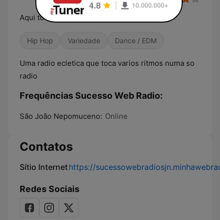
Aqui toca o que voce gosta de ouvir
Hip Hop
Variedade
Dance / EDM
Uma radio ecletica que toca varios ritmos numa so
radio
Frequências Sucesso Web Radio:
São João Nepomuceno:
Online
Contatos
Sítio Internet
https://sucessowebradiosjn.minhawebrad
Redes Sociais