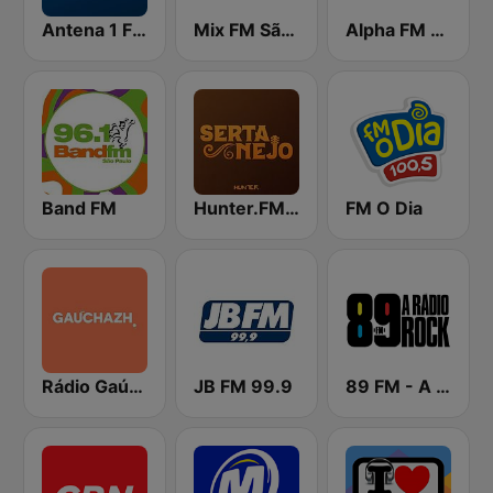
Antena 1 FM
Mix FM São Paulo
Alpha FM 101.7
Band FM
Hunter.FM - Sertanejo
FM O Dia
Rádio Gaúcha ZH
JB FM 99.9
89 FM - A Rádio Rock