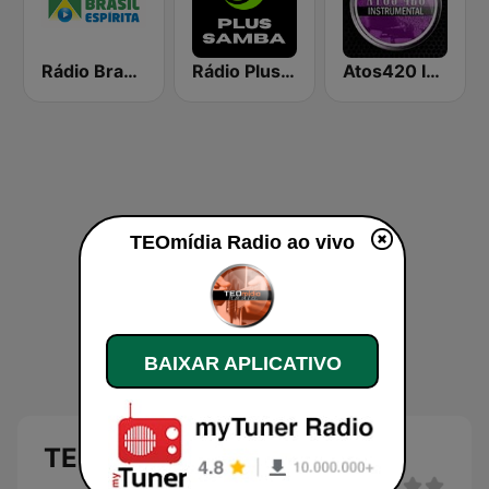
Rádio Brasil Espírita
Rádio Plus Samba
Atos420 Instrumental
TEOmídia Radio ao vivo
BAIXAR APLICATIVO
TEOmídia Radio