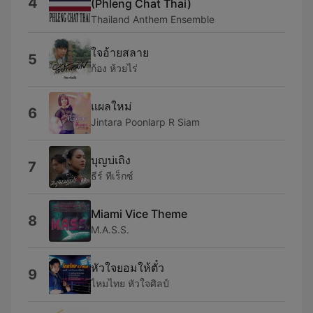
4
(Phleng Chat Thai)
Thailand Anthem Ensemble
ใจอ้ายสลาย
5
ก้อง ห้วยไร่
แผลใหม่
6
Jintara Poonlarp R Siam
บุญบ่เถิง
7
ธีร์ ทีเร็กซ์
Miami Vice Theme
8
M.A.S.S.
หัวใจยอมให้ตั๋ว
9
ไหมไทย หัวใจศิลป์