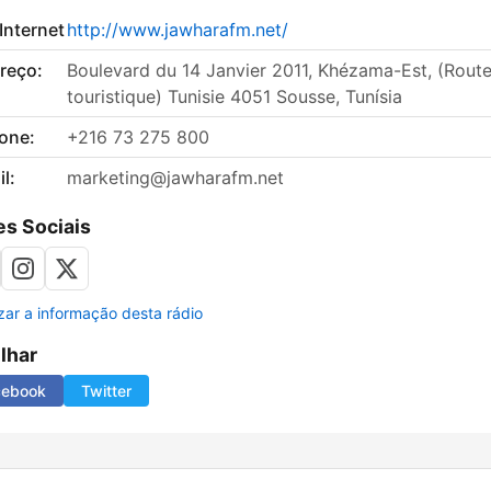
 Internet
http://www.jawharafm.net/
reço:
Boulevard du 14 Janvier 2011, Khézama-Est, (Rout
touristique) Tunisie 4051 Sousse, Tunísia
fone:
+216 73 275 800
l:
marketing@jawharafm.net
s Sociais
izar a informação desta rádio
ilhar
cebook
Twitter