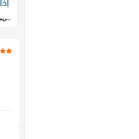
Zitouna FM (إذاعة الزيتونة للقرآن الكريم)