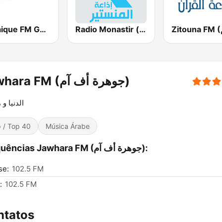
Radio Monastir (إذاعة المنستير)
Mosaique FM Gold - (موزاييك إف إم)
Jawhara FM (جوهرة أف آم)
الدنيا و 
 / Top 40
Música Árabe
Frequências Jawhara FM (جوهرة أف آم):
se:
102.5 FM
:
102.5 FM
ntatos