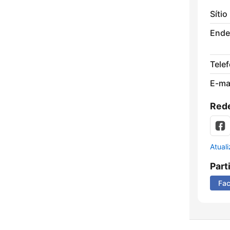
Sítio
Ende
Tele
E-mai
Rede
Atual
Part
Fa