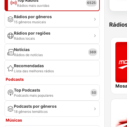
Top Rádios
6525
Rádios mais ouvidas
Rádios por gêneros
15 gêneros musicais
Rádio
Rádios por regiões
Rádios locais
Notícias
369
Rádios de notícias
Recomendadas
Lista das melhores rádios
Podcasts
Top Podcasts
50
Podcasts mais populares
Podcasts por gêneros
18 gêneros temáticos
Músicas