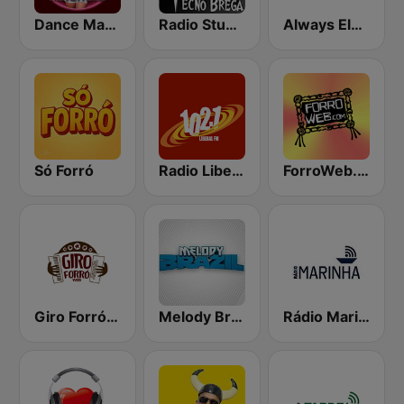
Dance Machine
Radio Studio Souto - Tecno brega
Always Elvis Radio
Só Forró
Radio Liberal FM
ForroWeb.com
Giro Forró Web
Melody Brazil
Rádio Marinha do Brasil