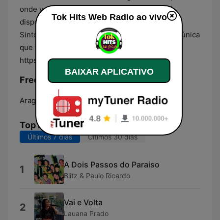
onde você esteja, a Tok Hits Web Rádio está
Tok Hits Web Radio ao vivo
disponível para ser sua trilha sonora diária.
Sintonize agora para uma experiência musical única
que transcende fronteiras e gerações.
https://tokhits.com.br/
BAIXAR APLICATIVO
Frequências Tok Hits Web Radio:
Araguaína:
Online
Top Músicas
Últimos 7 dias
Últimos 30 dias
A Dois Passos do Paraiso
1
Blitz & Paulo Ricardo
Vai e Volta
2
Lauana Prado