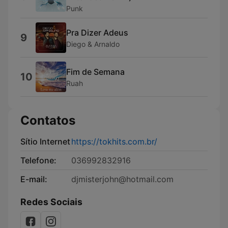
Punk
Pra Dizer Adeus
9
Diego & Arnaldo
Fim de Semana
10
Ruah
Contatos
Sítio Internet
https://tokhits.com.br/
Telefone:
036992832916
E-mail:
djmisterjohn@hotmail.com
Redes Sociais