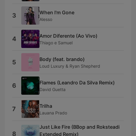
When I'm Gone
3
Alesso
Amor Diferente (Ao Vivo)
4
Thiago e Samuel
Body (feat. brando)
5
Loud Luxury & Ryan Shepherd
Flames (Leandro Da Silva Remix)
6
David Guetta
Trilha
7
Lauana Prado
Just Like Fire (BBop and Roksteadi
8
Extended Remix)