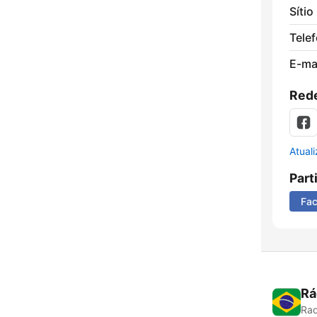
Sítio
Tele
E-mai
Rede
Atual
Part
Fa
Rá
Rad