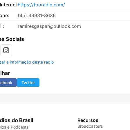
 Internet
https://tooradio.com/
fone:
(45) 99931-8636
l:
ramiresgaspar@outlook.com
s Sociais
izar a informação desta rádio
ilhar
cebook
Twitter
dios do Brasil
Recursos
Broadcasters
ios e Podcasts