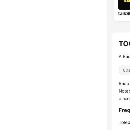
talk
TO
A Rád
80
Rádo 
Noteb
e aco
Fre
Toled