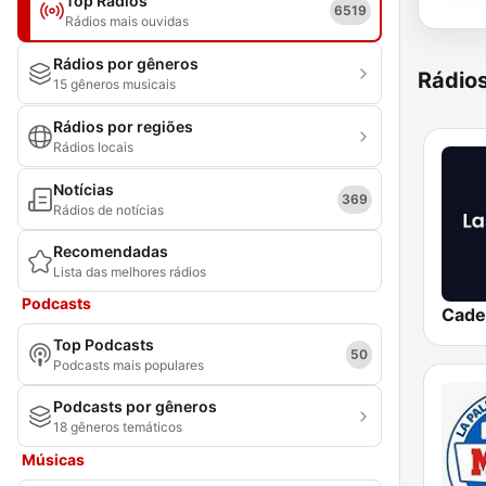
Top Rádios
6519
Rádios mais ouvidas
Rádios por gêneros
Rádio
15 gêneros musicais
Rádios por regiões
Rádios locais
Notícias
369
Rádios de notícias
Recomendadas
Lista das melhores rádios
Podcasts
Top Podcasts
50
Podcasts mais populares
Podcasts por gêneros
18 gêneros temáticos
Músicas