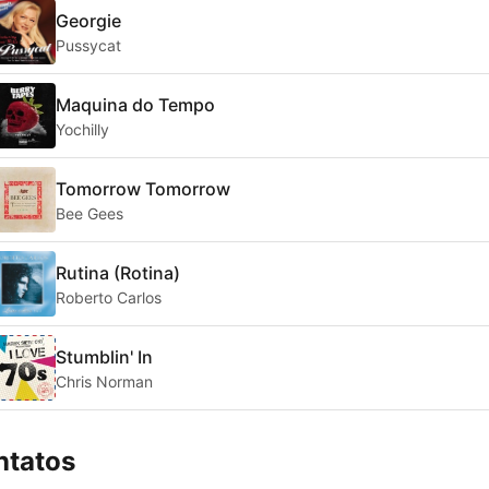
Georgie
Pussycat
Maquina do Tempo
Yochilly
Tomorrow Tomorrow
Bee Gees
Rutina (Rotina)
Roberto Carlos
Stumblin' In
Chris Norman
ntatos