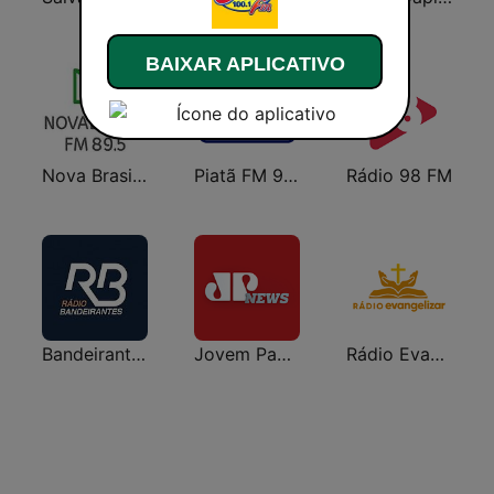
BAIXAR APLICATIVO
Nova Brasil 89.5 RJ
Piatã FM 94.3
Rádio 98 FM
Bandeirantes Campinas
Jovem Pan News
Rádio Evangelizar 99.5 FM