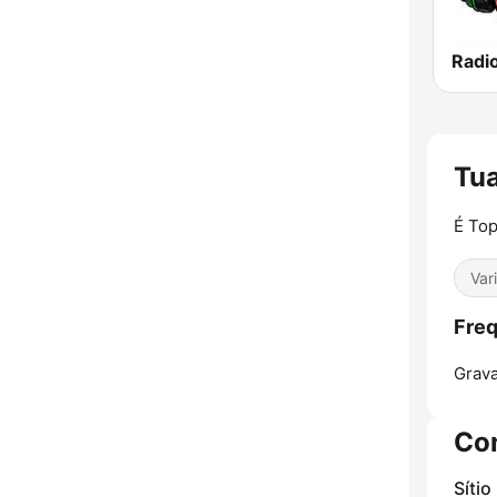
Radio
Tu
É Top
Var
Freq
Grava
Co
Sítio