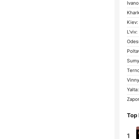
Ivano
Khark
Kiev:
L'viv:
Odes
Polta
Sumy
Ternop
Vinny
Yalta:
Zapor
Top
1