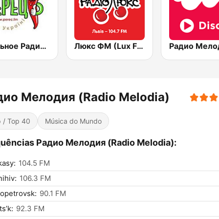
Стильное Радио - Перец ФМ (Stilnoe, perec fm)
Люкс ФМ (Lux FM) Львів
дио Мелодия (Radio Melodia)
 / Top 40
Música do Mundo
uências Радио Мелодия (Radio Melodia):
kasy:
104.5 FM
ihiv:
106.3 FM
opetrovsk:
90.1 FM
s’k:
92.3 FM