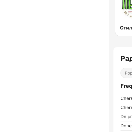
Ра
Pop
Freq
Cher
Chern
Dnipr
Donet