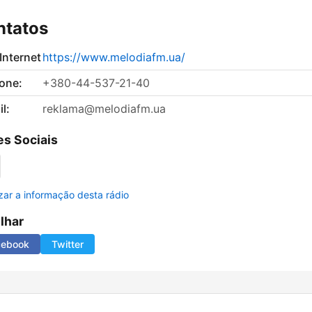
ntatos
 Internet
https://www.melodiafm.ua/
fone:
+380-44-537-21-40
l:
reklama@melodiafm.ua
s Sociais
izar a informação desta rádio
ilhar
cebook
Twitter