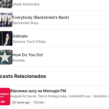
Vitaliy Kozlovskiy
Everybody (Backstreet's Back)
Backstreet Boys
Delicate
Terence Trent D'Arby
How Do You Do!
Roxette
casts Relacionados
Вівсянка-шоу на Мелодія FM
Андрій Астахов, Люся Кліндухова, melodiafm.ua - Episódio 
1 week ago
5 min