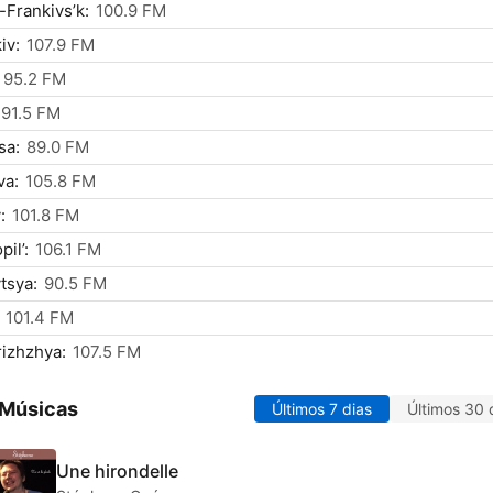
-Frankivs’k:
100.9 FM
iv:
107.9 FM
95.2 FM
91.5 FM
sa:
89.0 FM
va:
105.8 FM
:
101.8 FM
il’:
106.1 FM
tsya:
90.5 FM
101.4 FM
izhzhya:
107.5 FM
 Músicas
Últimos 7 dias
Últimos 30 
Une hirondelle