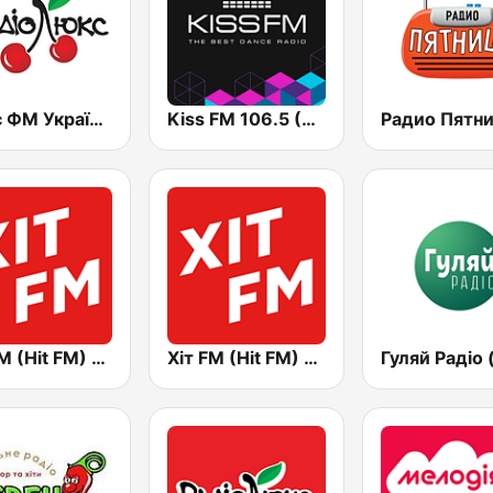
Люкс ФМ Україна - Lux FM Ukraine
Kiss FM 106.5 (Кисc ФМ)
Хіт FM (Hit FM) - Best
Хіт FM (Hit FM) - Ukr