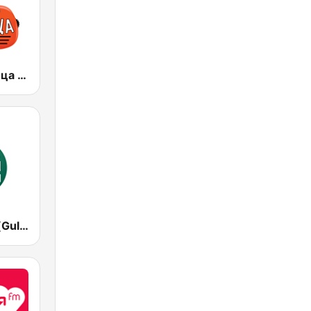
Радио Пятница (Pyatnica)
Гуляй Радіо (Guliay Radio)