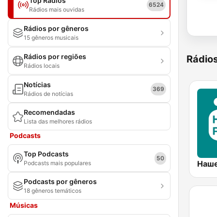
Top Rádios
6524
Rádios mais ouvidas
Rádios por gêneros
15 gêneros musicais
Rádios por regiões
Rádio
Rádios locais
Notícias
369
Rádios de notícias
Recomendadas
Lista das melhores rádios
Podcasts
Top Podcasts
50
Podcasts mais populares
Podcasts por gêneros
18 gêneros temáticos
Músicas