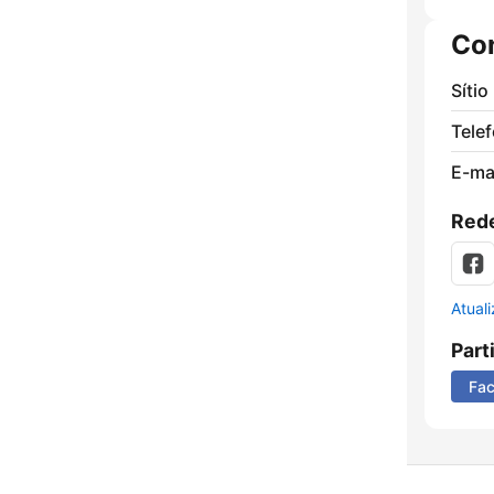
Co
Sítio
Tele
E-mai
Rede
Atual
Part
Fa