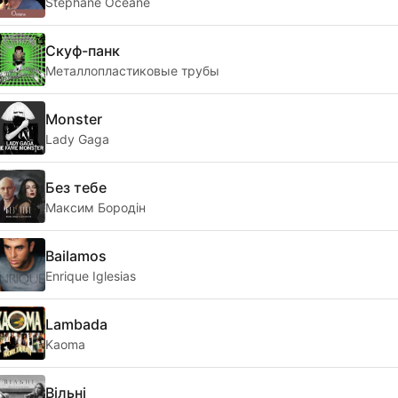
Stéphane Océane
Скуф-панк
Металлопластиковые трубы
Monster
Lady Gaga
Без тебе
Максим Бородін
Bailamos
Enrique Iglesias
Lambada
Kaoma
Вільні