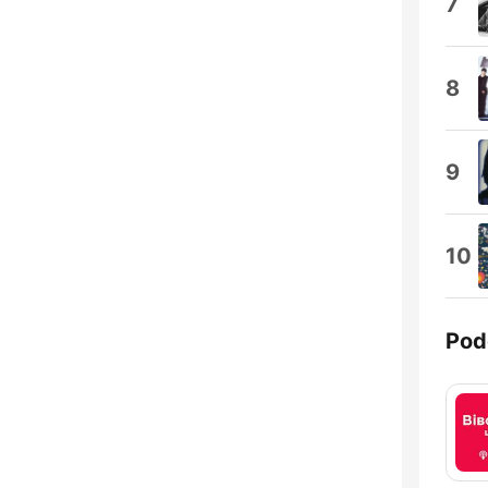
7
8
9
10
Pod