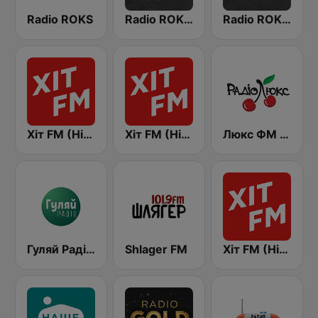
Radio ROKS
Radio ROKS Hard'n'Heavy
Radio ROKS Rock Ballads
Хіт FM (Hit FM)
Хіт FM (Hit FM) - Top
Люкс ФМ Україна - Lux FM Ukraine
Гуляй Радіо (Guliay Radio)
Shlager FM
Хіт FM (Hit FM) - Best