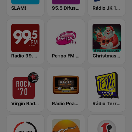
SLAM!
95.5 Difusora FM
Rádio JK 102.7 FM
Rádio 99.5 FM
Ретро FM (Retro FM)
Christmas Radio
Virgin Radio Rock 70
Rádio Peão Goiás
Rádio Terra FM