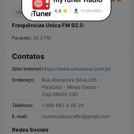
Música Brasileira
Frequências Unica FM 92.5:
Paracatu:
92.5 FM
Contatos
Sítio Internet
https://www.unicanoar.com.br/
Endereço:
Rua Alexandre Silva,295 –
Paracatu - Minas Gerais -
Cep:38600-290
Telefone:
+389 882 6 65 20
E-mail:
comercialunicafm@gmail.com
Redes Sociais