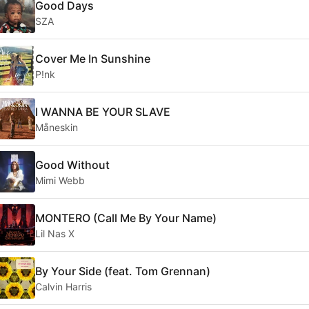
Good Days
SZA
Cover Me In Sunshine
P!nk
I WANNA BE YOUR SLAVE
Måneskin
Good Without
Mimi Webb
MONTERO (Call Me By Your Name)
Lil Nas X
By Your Side (feat. Tom Grennan)
Calvin Harris