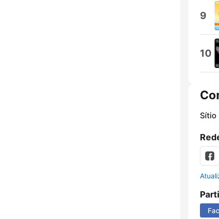
9
10
Co
Sítio
Rede
Atual
Part
Fa