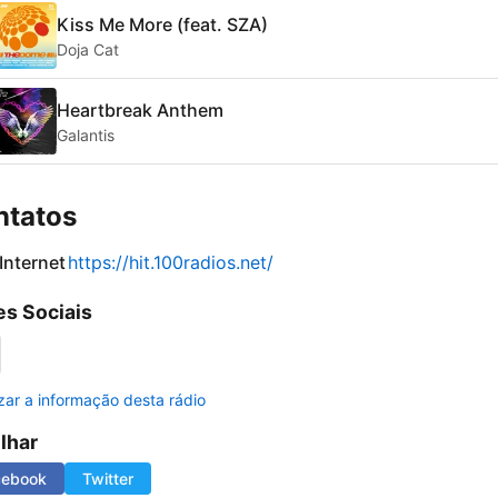
Kiss Me More (feat. SZA)
Doja Cat
Heartbreak Anthem
Galantis
ntatos
 Internet
https://hit.100radios.net/
s Sociais
izar a informação desta rádio
ilhar
cebook
Twitter