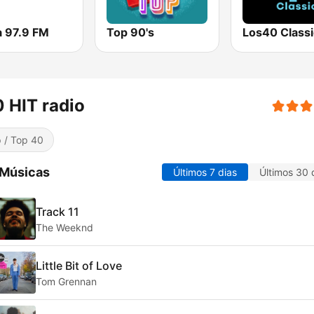
 97.9 FM
Top 90's
Los40 Classi
 HIT radio
 / Top 40
 Músicas
Últimos 7 dias
Últimos 30 
Track 11
The Weeknd
Little Bit of Love
Tom Grennan