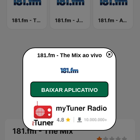
181.fm - The Breeze
181.fm - Jammin 181
181.fm - Awesome 80s
181.fm - The Mix ao vivo
BAIXAR APLICATIVO
181.fm - The Mix