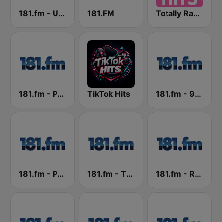
181.fm - UK top 40
181.FM
Totally Radio Hits
181.fm - Party 181
TikTok Hits
181.fm - 90's Dance
181.fm - Power 181 (Top 40)
181.fm - The Eagle
181.fm - Rock 40