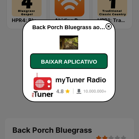
HPR4: Bluegrass Gospel
Abiding Radio - Bluegrass Hymns
HPR1: Traditional Classic Country
Back Porch Bluegrass ao vivo
BAIXAR APLICATIVO
Back Porch Bluegrass