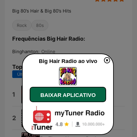
Big 80’s Hair & Big 80’s Hits
Rock
80s
Frequências Big Hair Radio:
Binghamton:
Online
Big Hair Radio ao vivo
Top Músicas
Últimos 7 dias
Últimos 30 dias
80's hair Madness
1
BAIXAR APLICATIVO
Oscars Big Friday
Motley Crue
2
Jackalopes