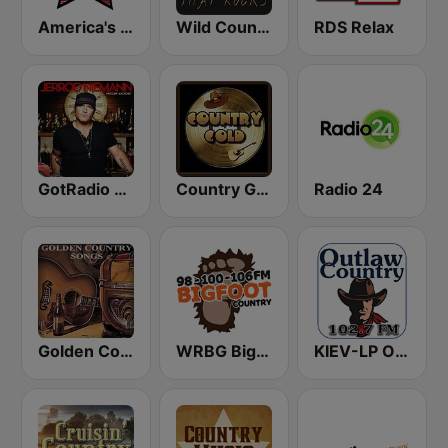
America's Country
Wild Country Music Radio
RDS Relax
GotRadio - Today's Country
Country Gold Radio
Radio 24
Golden Country Songs
WRBG Bigfoot Country FM
KIEV-LP Outlaw Country Radio