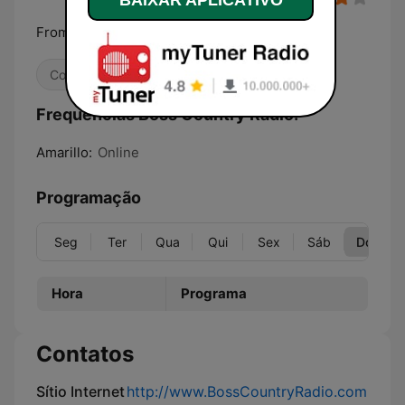
From Hank To Blake
Country
Frequências Boss Country Radio:
Amarillo:
Online
Programação
Seg
Ter
Qua
Qui
Sex
Sáb
Dom
Hora
Programa
Contatos
Sítio Internet
http://www.BossCountryRadio.com