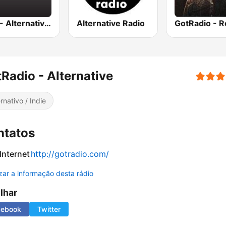
BigR - Alternative Rock
Alternative Radio
GotRadio - R
Radio - Alternative
ernativo / Indie
ntatos
 Internet
http://gotradio.com/
izar a informação desta rádio
ilhar
cebook
Twitter