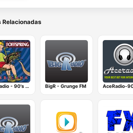
s Relacionadas
GotRadio - 90's Alternative
BigR - Grunge FM