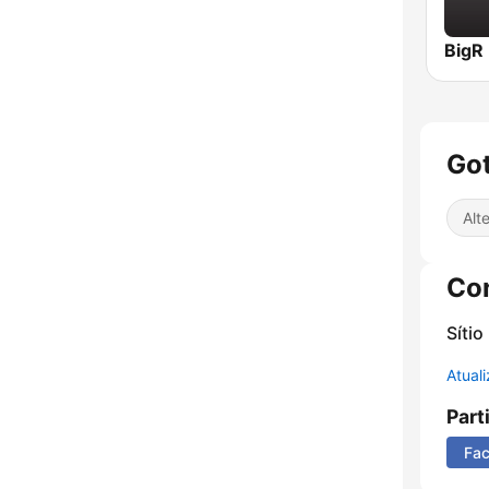
Got
Alt
Co
Sítio
Atual
Part
Fa