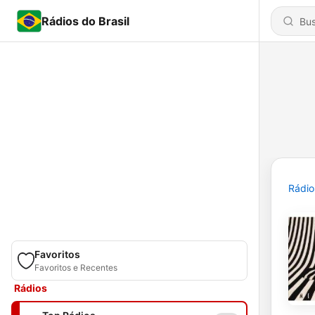
Rádios do Brasil
Rádio
Favoritos
Favoritos e Recentes
Rádios