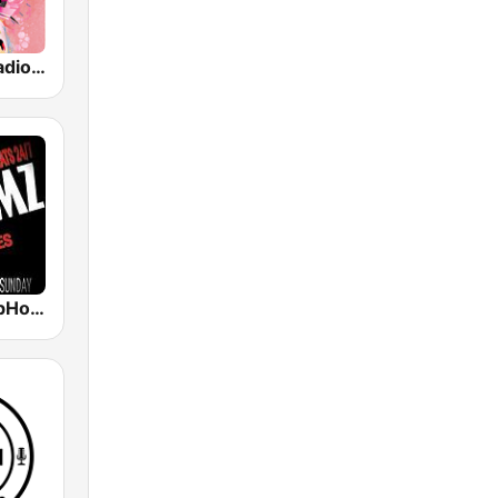
TheGoosh Radio - R&B
987JAMZ HipHop N' R&B Plus Afro Beats 24/7