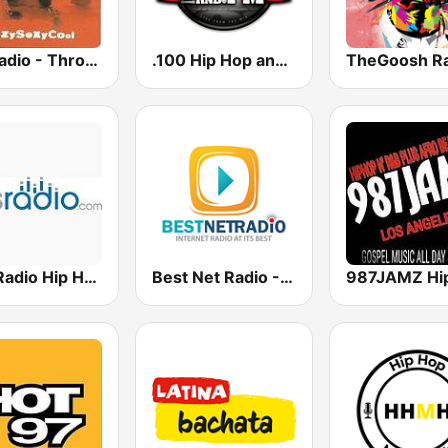
GotRadio - Throwback Jamz
.100 Hip Hop and RNB.FM
Hits Radio Hip Hop / RnB
Best Net Radio - R&B