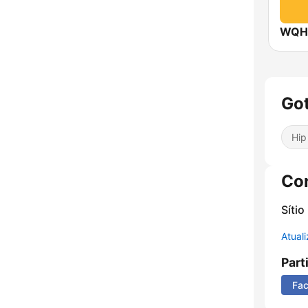
WQHT
Got
Hip
Co
Sítio
Atual
Part
Fa