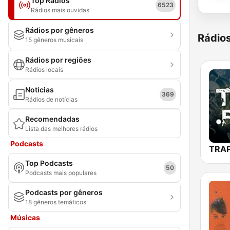
Top Rádios
6523
Rádios mais ouvidas
Rádios por gêneros
Rádio
15 gêneros musicais
Rádios por regiões
Rádios locais
Notícias
369
Rádios de notícias
Recomendadas
Lista das melhores rádios
Podcasts
Top Podcasts
50
Podcasts mais populares
Podcasts por gêneros
18 gêneros temáticos
Músicas