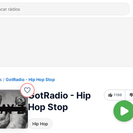
s
GotRadio - Hip Hop Stop
GotRadio - Hip
1196
Hop Stop
Hip Hop