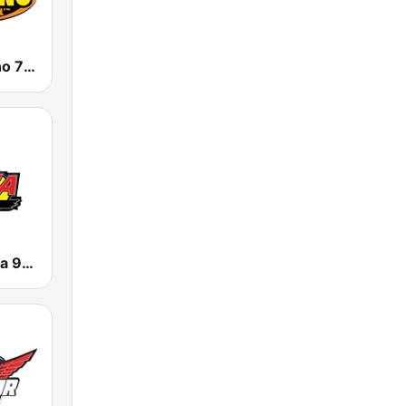
KSAH Norteño 720 y 104.1
KNOR La Raza 93.7 (US Only)