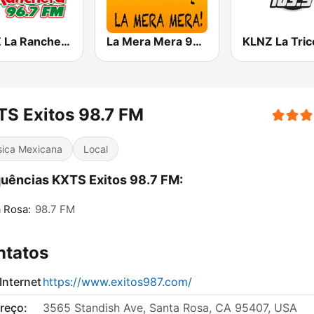
KWIZ La Ranchera 96.7 FM (US Only)
La Mera Mera 980 AM
S Exitos 98.7 FM
ica Mexicana
Local
uências KXTS Exitos 98.7 FM:
 Rosa:
98.7 FM
ntatos
 Internet
https://www.exitos987.com/
reço:
3565 Standish Ave, Santa Rosa, CA 95407, USA