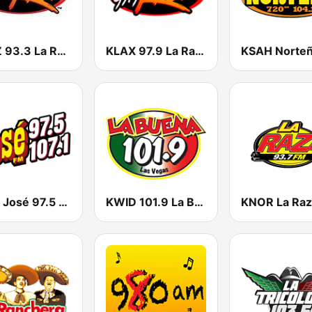
KRZZ 93.3 La Raza FM
KLAX 97.9 La Raza FM
KSSE José 97.5 y 107.1
KWID 101.9 La Buena