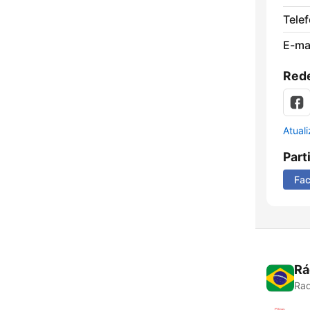
Tele
E-mai
Rede
Atual
Part
Fa
Rá
Rad