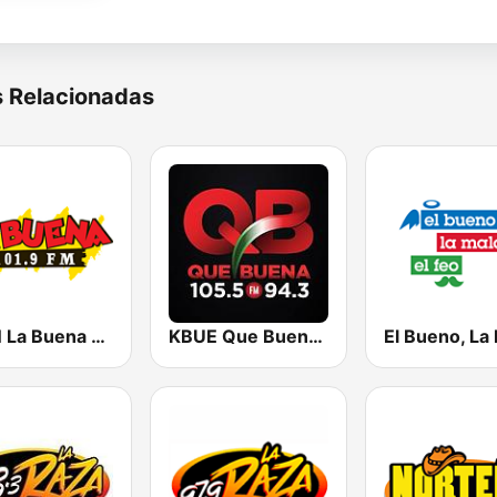
s Relacionadas
KLBN La Buena 101.9 FM
KBUE Que Buena 105.5 / 94.3 FM (US Only)