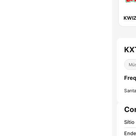
KXT
Mús
Freq
Santa
Co
Sítio
Ende