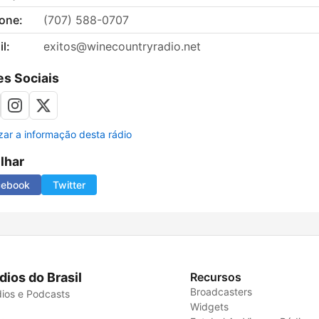
fone:
(707) 588-0707
l:
exitos@winecountryradio.net
s Sociais
izar a informação desta rádio
ilhar
cebook
Twitter
dios do Brasil
Recursos
Broadcasters
ios e Podcasts
Widgets