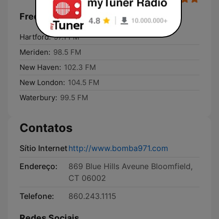
Frequências La Bomba:
Hartford:
97.1 FM
Meriden:
98.5 FM
New Haven:
102.3 FM
New London:
104.5 FM
Waterbury:
99.5 FM
Contatos
Sítio Internet
http://www.bomba971.com
Endereço:
869 Blue Hills Aveune Bloomfield,
CT 06002
Telefone:
860.243.1115
Redes Sociais