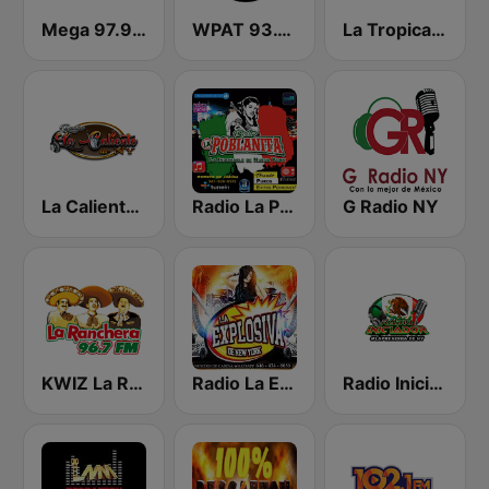
Mega 97.9 FM
WPAT 93.1 Amor FM
La Tropical MX
La Caliente de NY
Radio La Poblanita
G Radio NY
KWIZ La Ranchera 96.7 FM (US Only)
Radio La Explosiva de New York
Radio Iniciador