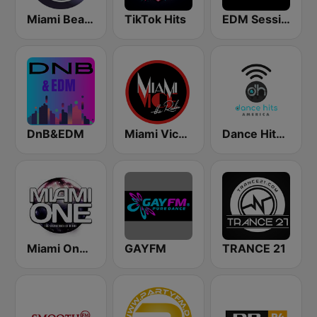
Miami Beach Radio
TikTok Hits
EDM Sessions
DnB&EDM
Miami Vice Radio
Dance Hits America
Miami One Radio
GAYFM
TRANCE 21