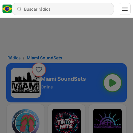
Rádios
Miami SoundSets
Miami SoundSets
Online