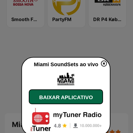
Smooth FM Bossa Nova
PartyFM
DR P4 København
Miami SoundSets ao vivo
BAIXAR APLICATIVO
Miami SoundSets