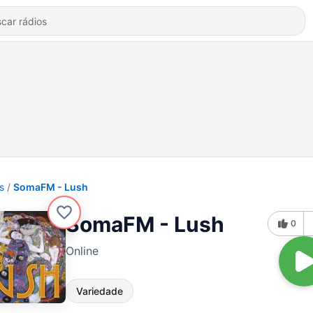
s
SomaFM - Lush
SomaFM - Lush
0
Online
Variedade