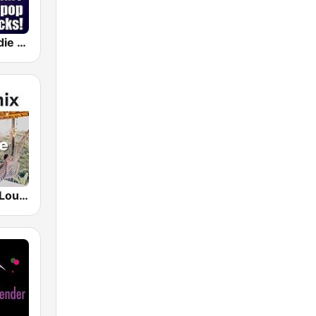
SomaFM - Indie Pop Rocks!
Hotmixradio Lounge