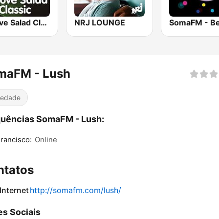
Groove Salad Classic
NRJ LOUNGE
maFM - Lush
iedade
uências SomaFM - Lush:
rancisco:
Online
ntatos
 Internet
http://somafm.com/lush/
s Sociais