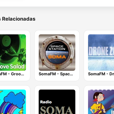
s Relacionadas
SomaFM - Groove Salad
SomaFM - Space Station Soma