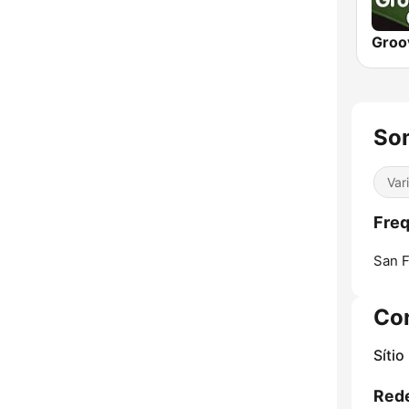
So
Var
Freq
San F
Co
Sítio
Rede