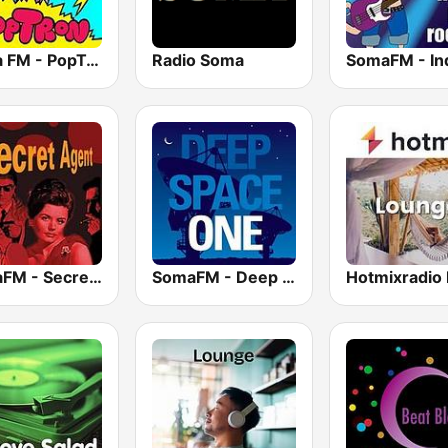
Soma FM - PopTron
Radio Soma
SomaFM - Secret Agent
SomaFM - Deep Space One