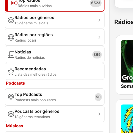
Top Rádios
6523
Rádios mais ouvidas
Rádios por gêneros
Rádio
15 gêneros musicais
Rádios por regiões
Rádios locais
Notícias
369
Rádios de notícias
Recomendadas
Lista das melhores rádios
Podcasts
Top Podcasts
50
Podcasts mais populares
Podcasts por gêneros
18 gêneros temáticos
Músicas