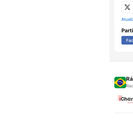
Atual
Part
Fa
Rá
Rad