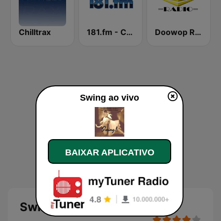
Chilltrax
181.fm - Christmas Swing
Doowop Radio
Swing ao vivo
BAIXAR APLICATIVO
Swing