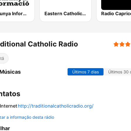
Catalunya Informació
Eastern Catholic Radio
ditional Catholic Radio
stã
 Músicas
Últimos 7 dias
Últimos 30 
ntatos
 Internet
http://traditionalcatholicradio.org/
izar a informação desta rádio
ilhar