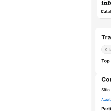
Tra
Cri
Top
Co
Sítio
Atual
Part