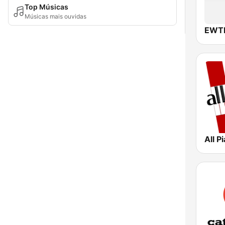
Top Músicas
Músicas mais ouvidas
All P