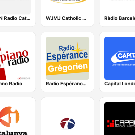
EWTN Radio Católica Mundial
WJMJ Catholic Radio 88.9
iano Radio
Radio Espérance Chant Grégorien
Capital Lond