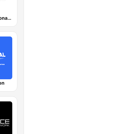
Ràdio Barcelona SER
on