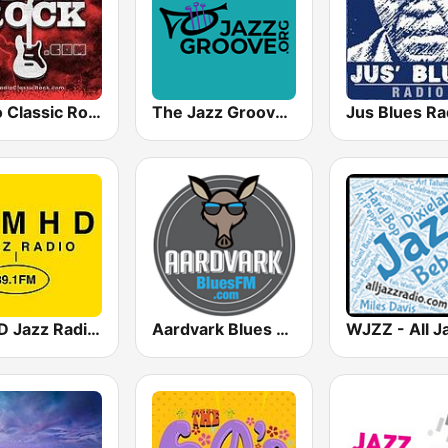
Radio Classic Rock
The Jazz Groove Mix #2
Jus Blues Ra
KMHD Jazz Radio 89.1
Aardvark Blues FM