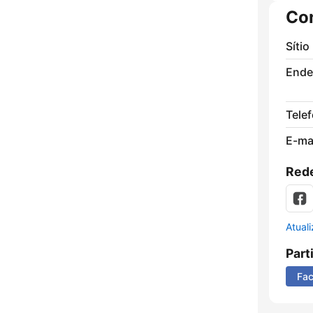
Co
Sítio
Ende
Tele
E-mai
Rede
Atual
Part
Fa