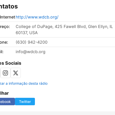
ntatos
 Internet
http://www.wdcb.org/
reço:
College of DuPage, 425 Fawell Blvd, Glen Ellyn, IL
60137, USA
fone:
(630) 942-4200
l:
info@wdcb.org
s Sociais
izar a informação desta rádio
ilhar
cebook
Twitter