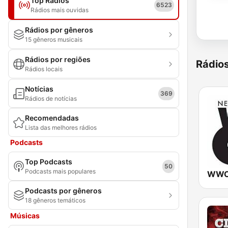
Top Rádios
6523
Rádios mais ouvidas
Rádios por gêneros
15 gêneros musicais
Rádios por regiões
Rádio
Rádios locais
Notícias
369
Rádios de notícias
Recomendadas
Lista das melhores rádios
Podcasts
Top Podcasts
50
Podcasts mais populares
Podcasts por gêneros
18 gêneros temáticos
Músicas