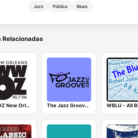
Jazz
Pública
Blues
s Relacionadas
WWOZ New Orleans 90.7 FM
The Jazz Groove (Mix #1)