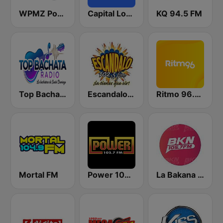
WPMZ Power 102.1 Poder 1110
Capital London
KQ 94.5 FM
Top Bachata Radio
Escandalo 102
Ritmo 96.5 FM
Mortal FM
Power 103.7 FM
La Bakana FM