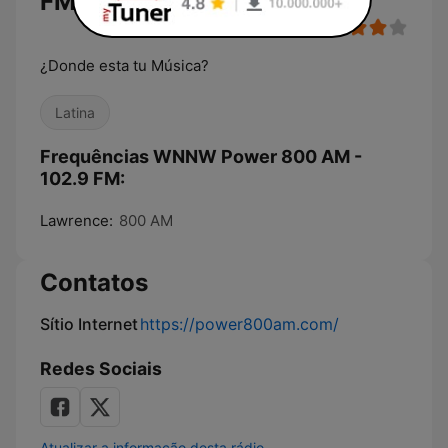
FM
¿Donde esta tu Música?
Latina
Frequências WNNW Power 800 AM -
102.9 FM:
Lawrence:
800 AM
Contatos
Sítio Internet
https://power800am.com/
Redes Sociais
Atualizar a informação desta rádio