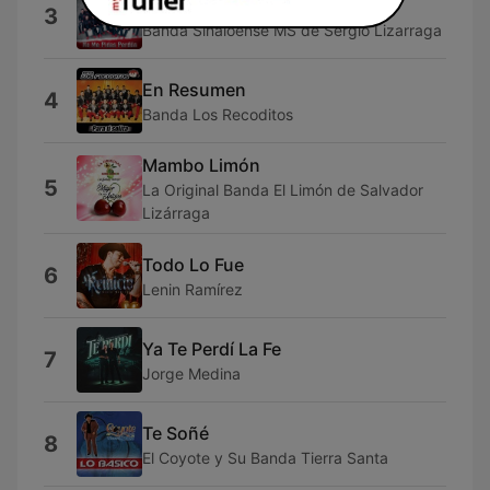
Juré
3
Banda Sinaloense MS de Sergio Lizarraga
En Resumen
4
Banda Los Recoditos
Mambo Limón
5
La Original Banda El Limón de Salvador
Lizárraga
Todo Lo Fue
6
Lenin Ramírez
Ya Te Perdí La Fe
7
Jorge Medina
Te Soñé
8
El Coyote y Su Banda Tierra Santa