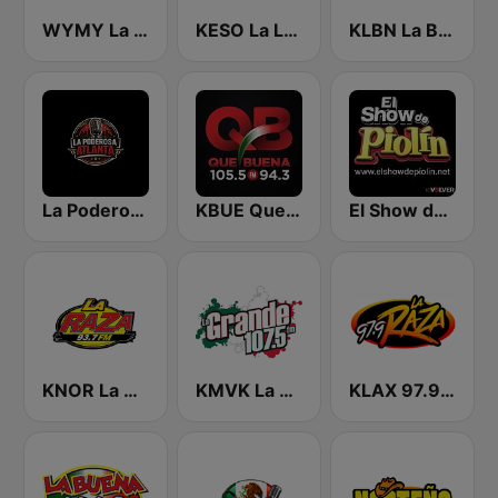
WYMY La Ley 101.1 FM
KESO La Ley 102.5 and 92.7 FM
KLBN La Buena 101.9 FM
La Poderosa Atlanta
KBUE Que Buena 105.5 / 94.3 FM (US Only)
El Show de Piolín
KNOR La Raza 93.7 (US Only)
KMVK La Grande 107.5 FM
KLAX 97.9 La Raza FM