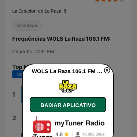
La Estacion de La Raza !!!
Variedade
Frequências WOLS La Raza 106.1 FM:
Charlotte:
106.1 FM
Top Músicas
WOLS La Raza 106.1 FM ao vivo
Últimos 7 dias
Últimos 30 dias
Lo Que Paso Entre Tu y Yo Paso
1
Luis Enrique
BAIXAR APLICATIVO
Para que no duela
2
Xenia