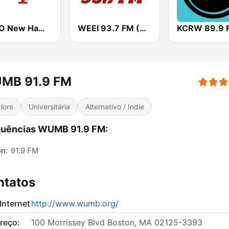
WEVO New Hampshire Public Radio (NHPR)
WEEI 93.7 FM (US Only)
KCRW 89.9 
MB 91.9 FM
clore
Universitária
Alternativo / Indie
quências WUMB 91.9 FM:
n:
91.9 FM
ntatos
 Internet
http://www.wumb.org/
reço:
100 Morrissey Blvd Boston, MA 02125-3393