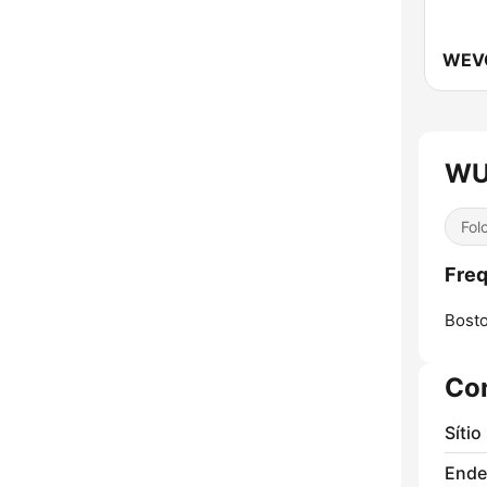
WU
Fol
Fre
Bosto
Co
Sítio
Ende