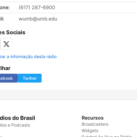
fone:
(617) 287-6900
l:
wumb@umb.edu
s Sociais
izar a informação desta rádio
ilhar
cebook
Twitter
dios do Brasil
Recursos
Broadcasters
ios e Podcasts
Widgets
Futebol Ao Vivo na Rádio