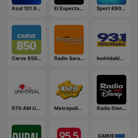
Azul 101.9 FM
El Espectador 810 AM
Sport 890 AM
Carve 850 AM
Radio Sarandí 690
Inolvidable 93.1 FM
970 AM Universal
Metrópolis 104.9 FM
Radio Disney Uruguay