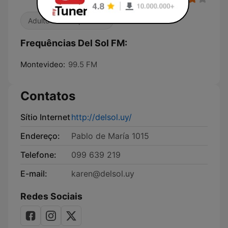
Adulto-Contemporânea
Frequências Del Sol FM:
Montevideo:
99.5 FM
Contatos
Sítio Internet
http://delsol.uy/
Endereço:
Pablo de María 1015
Telefone:
099 639 219
E-mail:
karen@delsol.uy
Redes Sociais