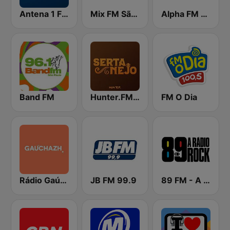
Antena 1 FM
Mix FM São Paulo
Alpha FM 101.7
Band FM
Hunter.FM - Sertanejo
FM O Dia
Rádio Gaúcha ZH
JB FM 99.9
89 FM - A Rádio Rock