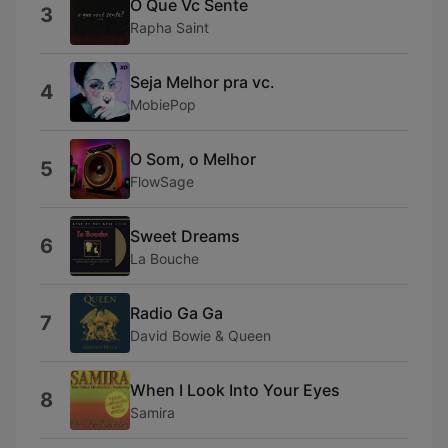
O Que Vc Sente
3
Rapha Saint
Seja Melhor pra vc.
4
MobiePop
O Som, o Melhor
5
FlowSage
Sweet Dreams
6
La Bouche
Radio Ga Ga
7
David Bowie & Queen
When I Look Into Your Eyes
8
Samira