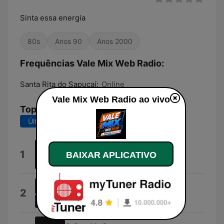
Sinta essa energia
80s
Anos 90
Anos 2000
Frequências Vale Mix Web Radio:
Santa Rita do Sapucaí:
Online
Vale Mix Web Radio ao vivo
Top Músicas
Últimos 7 dias
Últimos 30 dias
It's a Loving Thing
1
BAIXAR APLICATIVO
CB Milton
I've Been Thinking About You
2
Londonbeat