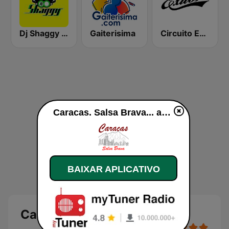
Dj Shaggy Venezuela
Gaiterisima
Circuito Exitos 99.9 FM
Caracas. Salsa Brava... ao vivo
BAIXAR APLICATIVO
Caracas. Salsa Brava...