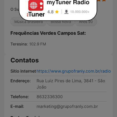
O Sucesso Popular do Brasil
Música Brasileira
Bossa Nova
Anos 90
Frequências Verdes Campos Sat:
Teresina:
102.9 FM
Contatos
Sítio Internet
https://www.grupofranly.com.br/radio
Endereço:
Rua Luiz Pires de Lima, 3841 - São
João
Telefone:
8632336300
E-mail:
marketing@grupofranly.com.br