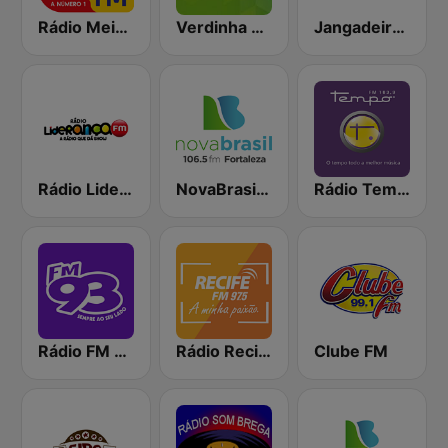
Rádio Meio Norte FM 99.9
Verdinha 810 AM
Jangadeiro FM 88.9
Rádio Liderança FM
NovaBrasil 106.5 Fortaleza
Rádio Tempo 103.9 FM
Rádio FM 93.9
Rádio Recife FM
Clube FM