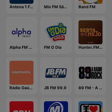
Antena 1 FM
Mix FM São Paulo
Band FM
Alpha FM 101.7
FM O Dia
Hunter.FM - Sertanejo
Rádio Gaúcha ZH
JB FM 99.9
89 FM - A Rádio Rock