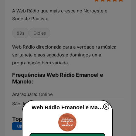
A Web Rádio que mais cresce no Noroeste e
Sudeste Paulista
80s
Oldies
Web Rádio direcionada para a verdadeira música
sertaneja e aos sabados e domingos uma
programação bem variada.
Frequências Web Rádio Emanoel e
Manolo:
Araraquara:
Online
São José do Rio Preto:
Online
Web Rádio Emanoel e Manolo ao vivo
Top Músicas
Últimos 7 dias
Últimos 30 dias