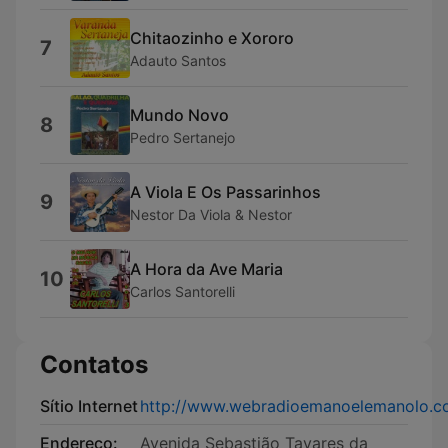
Chitaozinho e Xororo
7
Adauto Santos
Mundo Novo
8
Pedro Sertanejo
A Viola E Os Passarinhos
9
Nestor Da Viola & Nestor
A Hora da Ave Maria
10
Carlos Santorelli
Contatos
Sítio Internet
http://www.webradioemanoelemanolo.c
Endereço:
Avenida Sebastião Tavares da