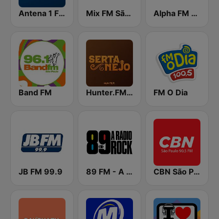
Antena 1 FM
Mix FM São Paulo
Alpha FM 101.7
Band FM
Hunter.FM - Sertanejo
FM O Dia
JB FM 99.9
89 FM - A Rádio Rock
CBN São Paulo