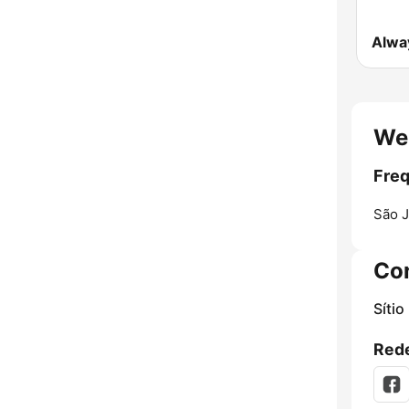
Web
Freq
São J
Co
Sítio
Rede