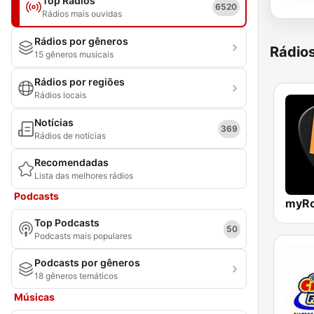
Top Rádios
6520
Rádios mais ouvidas
Rádios por gêneros
Rádio
15 gêneros musicais
Rádios por regiões
Rádios locais
Notícias
369
Rádios de notícias
Recomendadas
Lista das melhores rádios
Podcasts
myRo
Top Podcasts
50
Podcasts mais populares
Podcasts por gêneros
18 gêneros temáticos
Músicas