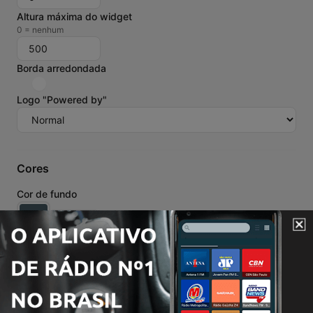
Altura máxima do widget
0 = nenhum
Borda arredondada
Logo "Powered by"
Cores
Cor de fundo
Redefinir
Cor da fonte
Redefinir
Cor secundária da fonte