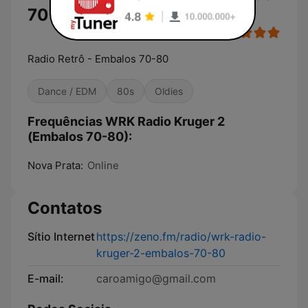
70-80)
Radio Retrô - Embalos 70-80
Dance / EDM
80s
Oldies
Frequências WRK Radio Kruger 2
(Embalos 70-80):
Nova Prata:
Online
Contatos
Sítio Internet
https://zeno.fm/radio/wrk-radio-
kruger-2-embalos-70-80
E-mail:
caroamigo@gmail.com