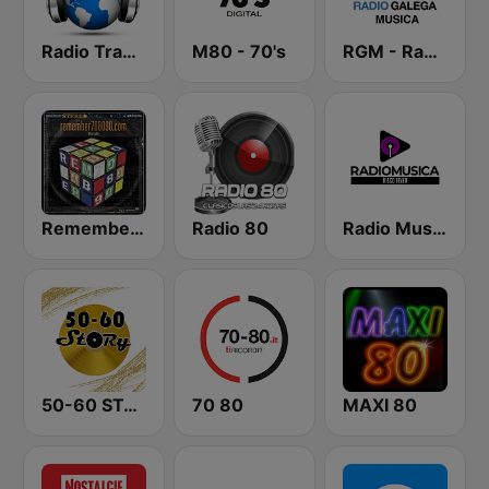
Radio Transmundial 60 70 80 e 90
M80 - 70's
RGM - Radio Galega Música
Remember 70-80
Radio 80
Radio Musica Disco Fever
50-60 STORY
70 80
MAXI 80