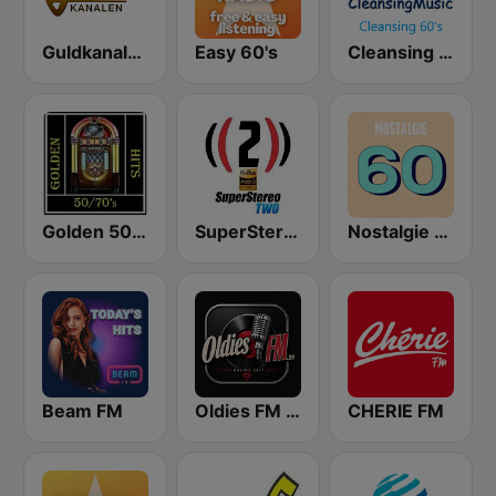
Guldkanalen 60-tal
Easy 60's
Cleansing 60's
Golden 50/70s Hits
SuperStereo 2 (50's, 60's)
Nostalgie 60
Beam FM
Oldies FM Sverige
CHERIE FM