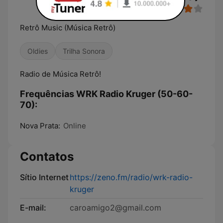
Retrô Music (Música Retrô)
Oldies
Trilha Sonora
Radio de Música Retrô!
Frequências WRK Radio Kruger (50-60-
70):
Nova Prata:
Online
Contatos
Sítio Internet
https://zeno.fm/radio/wrk-radio-
kruger
E-mail:
caroamigo2@gmail.com