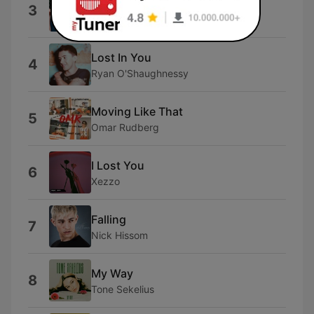
Week 3? 8?
3
livvie
Lost In You
4
Ryan O'Shaughnessy
Moving Like That
5
Omar Rudberg
I Lost You
6
Xezzo
Falling
7
Nick Hissom
My Way
8
Tone Sekelius