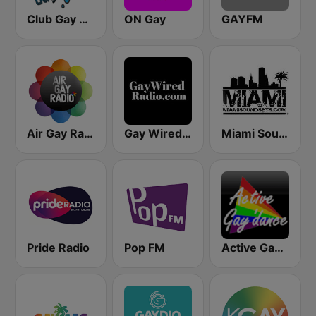
Club Gay Radio
ON Gay
GAYFM
Air Gay Radio
Gay Wired Radio - GayWiredRadio.com
Miami SoundSets
Pride Radio
Pop FM
Active Gay Dance - Only the dance 90